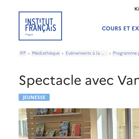
K
COURS ET E
IFP
›
Médiathèque
›
Evénements à la médiathèque
›
Spectacle avec Van
JEUNESSE