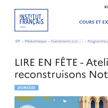
K
COURS ET E
IFP
›
Médiathèque
›
Evénements à la médiathèque
›
LIRE EN FÊTE - Ateli
reconstruisons No
JEUNESSE