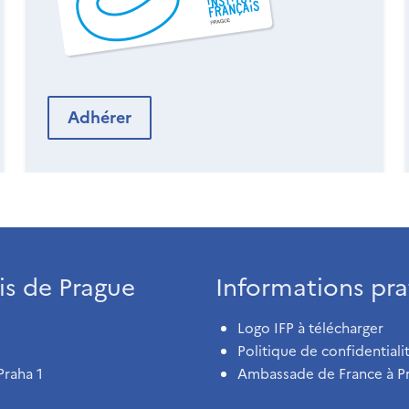
Adhérer
ais de Prague
Informations pra
Logo IFP à télécharger
Politique de confidentiali
Praha 1
Ambassade de France à P