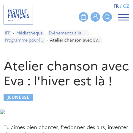
FR
/
CZ
IFP
›
Médiathèque
›
Evénements à la médiathèque
›
Programme pour les enfants
›
Atelier chanson avec Eva : l'hiver est là !
Atelier chanson avec
Eva : l'hiver est là !
JEUNESSE
Tu aimes bien chanter, fredonner des airs, inventer