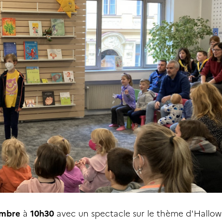
embre
à
10h30
avec un spectacle sur le thème d'Hallow