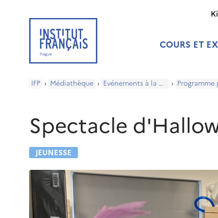
K
COURS ET E
IFP
›
Médiathèque
›
Evénements à la médiathèque
›
Spectacle d'Hallo
JEUNESSE