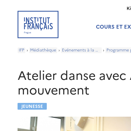
K
COURS ET E
IFP
›
Médiathèque
›
Evénements à la médiathèque
›
Atelier danse avec 
mouvement
JEUNESSE