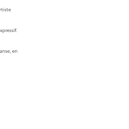
rtiste
pressif.
anse, en