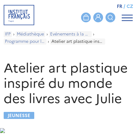
FR
/
CZ
IFP
›
Médiathèque
›
Evénements à la médiathèque
›
Programme pour les enfants
›
Atelier art plastique inspiré du monde des livres avec Julie
Atelier art plastique
inspiré du monde
des livres avec Julie
JEUNESSE