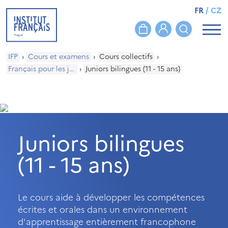
FR
/
CZ
IFP
›
Cours et examens
›
Cours collectifs
›
Français pour les jeunes publics bilingues
›
Juniors bilingues (11 - 15 ans)
Juniors bilingues
(11 - 15 ans)
Le cours aide à développer les compétences
écrites et orales dans un environnement
d'apprentissage entièrement francophone