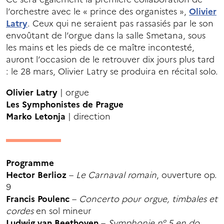
l’orchestre avec le « prince des organistes »,
Olivier
Latry
. Ceux qui ne seraient pas rassasiés par le son
envoûtant de l’orgue dans la salle Smetana, sous
les mains et les pieds de ce maître incontesté,
auront l’occasion de le retrouver dix jours plus tard
: le 28 mars, Olivier Latry se produira en récital solo.
Olivier Latry
| orgue
Les Symphonistes de Prague
Marko Letonja
| direction
Programme
Hector Berlioz
–
Le Carnaval romain
, ouverture op.
9
Francis Poulenc
–
Concerto pour orgue, timbales et
cordes
en sol mineur
Ludwig van Beethoven
–
Symphonie n° 5 en do