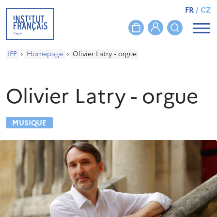
FR
/
CZ
IFP
›
Homepage
›
Olivier Latry - orgue
Olivier Latry - orgue
MUSIQUE