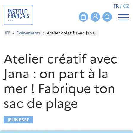
FR
/
CZ
IFP
›
Événements
›
Atelier créatif avec Jana : on part à la mer ! Fabrique ton sac de plage
Atelier créatif avec
Jana : on part à la
mer ! Fabrique ton
sac de plage
JEUNESSE