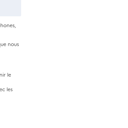
phones,
que nous
ir le
ec les