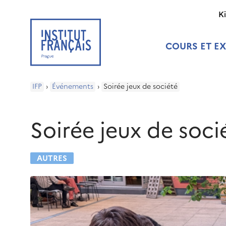
K
COURS ET E
IFP
›
Événements
›
Soirée jeux de société
Soirée jeux de soci
AUTRES