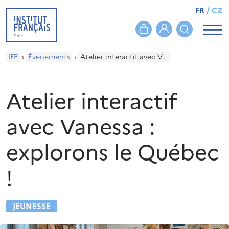
FR
/
CZ
IFP
›
Événements
›
Atelier interactif avec Vanessa : explorons le Québec !
Atelier interactif
avec Vanessa :
explorons le Québec
!
JEUNESSE