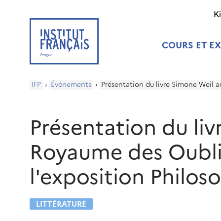
K
COURS ET E
IFP
›
Événements
›
Présentation du livre Simone Weil a
Présentation du li
Royaume des Oublie
l'exposition Philos
LITTÉRATURE