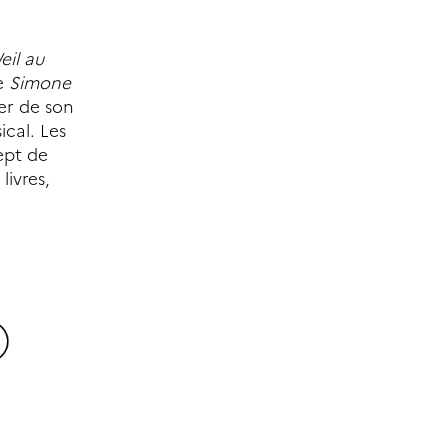
il au
re
Simone
ler de son
cal. Les
ept de
livres,