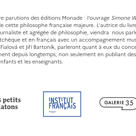
ère parutions des éditions Monade : l'ouvrage
Simone We
de cette philosophe française majeure. L'autrice du liv
ournaliste et agrégée de philosophie, viendra nous par
s en tchèque et en français avec un accompagnement musi
 Fialová et Jiří Bartoník, parleront quant à eux du conc
chent depuis longtemps, non seulement en publiant des 
enfants et les enseignants.