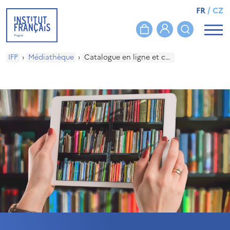
FR
/
CZ
IFP
›
Médiathèque
›
Catalogue en ligne et compte lecteur