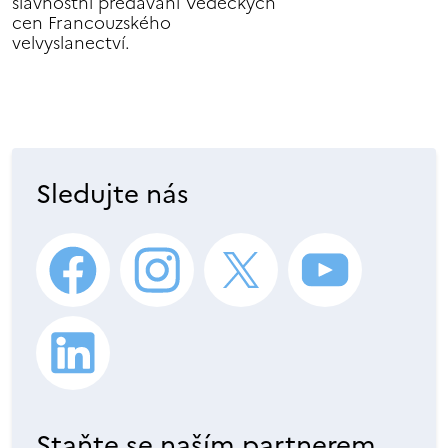
slavnostní předávání Vědeckých
cen Francouzského
velvyslanectví.
Sledujte nás
Staňte se naším partnerem