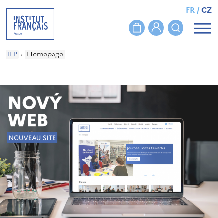
FR
/
CZ
IFP
›
Homepage