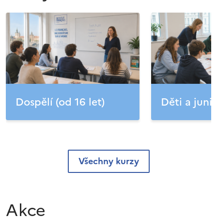
Dospělí (od 16 let)
Děti a junio
Všechny kurzy
Akce