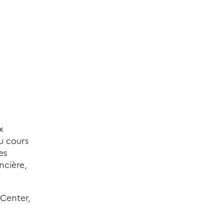
x
u cours
es
ncière,
 Center,