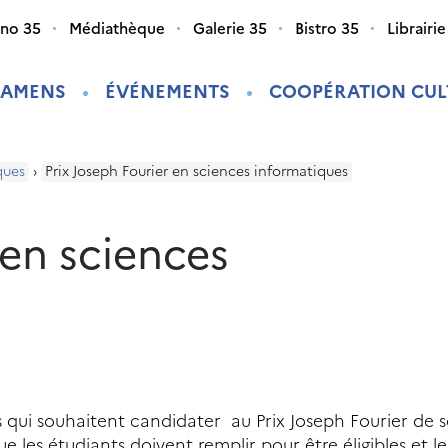
ino 35
Médiathèque
Galerie 35
Bistro 35
Librairie
XAMENS
ÉVÉNEMENTS
COOPÉRATION CUL
ques
›
Prix Joseph Fourier en sciences informatiques
 en sciences
 qui souhaitent candidater au Prix Joseph Fourier de 
e les étudiants doivent remplir pour être éligibles et le