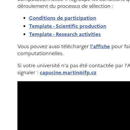
déroulement du processus de sélection :
Conditions de participation
Template - Scientific production
Template - Research activities
Vous pouvez aussi télécharger
l'affiche
pour fai
computationnelles.
Si votre université n’a pas été contactée par l
signaler :
capucine.martin@ifp.cz