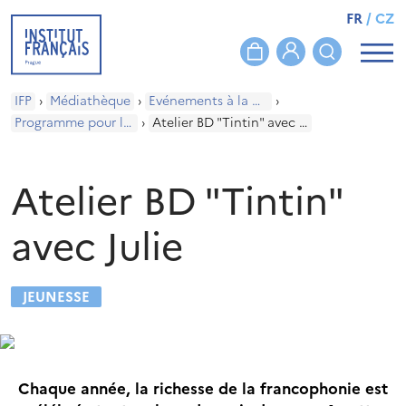
FR
/
CZ
IFP
›
Médiathèque
›
Evénements à la médiathèque
›
Programme pour les enfants
›
Atelier BD "Tintin" avec Julie
Atelier BD "Tintin"
avec Julie
JEUNESSE
Chaque année, la richesse de la francophonie est