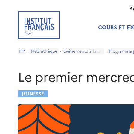
K
COURS ET E
IFP
›
Médiathèque
›
Evénements à la médiathèque
›
Le premier mercredi
JEUNESSE