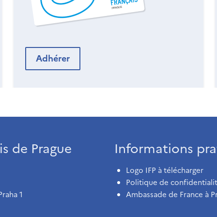
Adhérer
ais de Prague
Informations pra
Logo IFP à télécharger
Politique de confidentiali
Praha 1
Ambassade de France à P