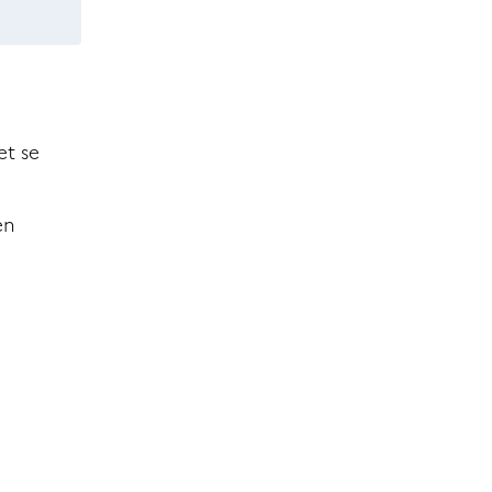
et se
en