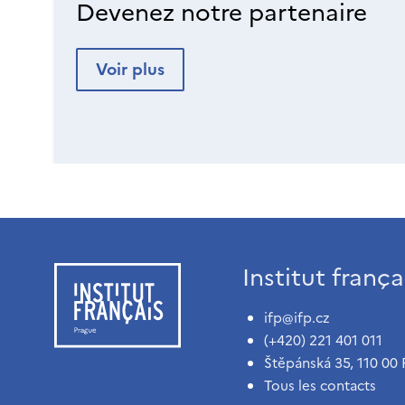
Devenez notre partenaire
Voir plus
Institut franç
ifp@ifp.cz
(+420) 221 401 011
Štěpánská 35, 110 00 
Tous les contacts