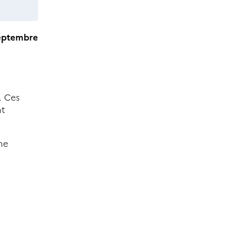
eptembre
. Ces
nt
ne