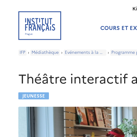
K
COURS ET E
IFP
›
Médiathèque
›
Evénements à la médiathèque
›
Théâtre interactif
JEUNESSE