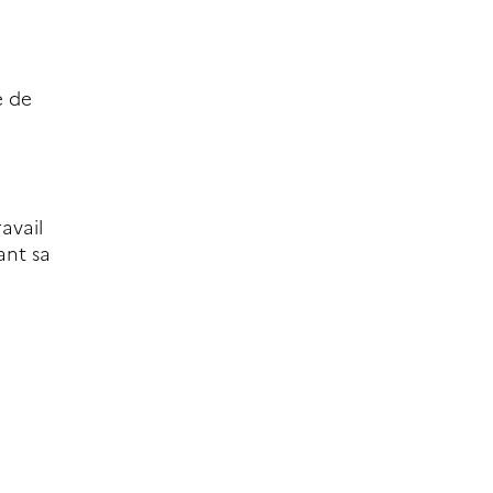
e de
avail
ant sa