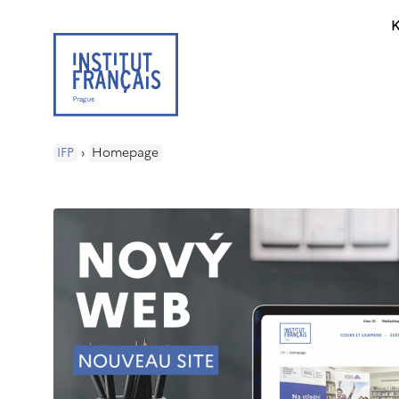
K
IFP
›
Homepage