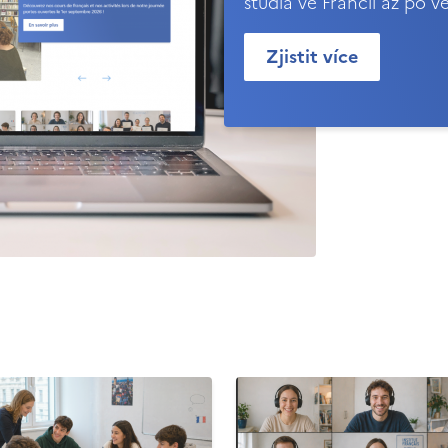
studia ve Francii až po v
Zjistit více