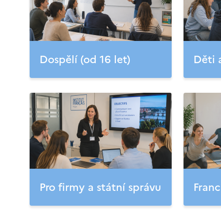
Dospělí (od 16 let)
Děti 
Pro firmy a státní správu
Franc