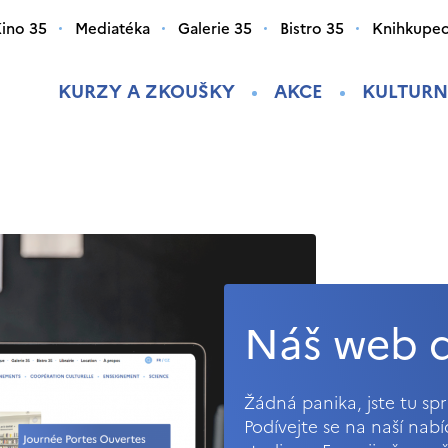
ino 35
Mediatéka
Galerie 35
Bistro 35
Knihkupec
KURZY A ZKOUŠKY
AKCE
KULTURN
Náš web d
Žádná panika, jste tu s
Podívejte se na naší nab