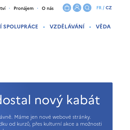
FR
/
CZ
tví
Pronájem
O nás
Í SPOLUPRÁCE
VZDĚLÁVÁNÍ
VĚDA
ostal nový kabát
právně. Máme jen nové webové stránky.
ídku od kurzů, přes kulturní akce a možnosti