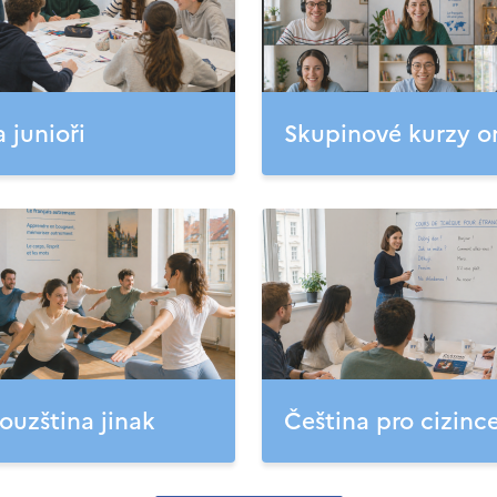
a junioři
Skupinové kurzy o
ouzština jinak
Čeština pro cizinc