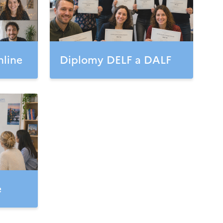
nline
Diplomy DELF a DALF
e