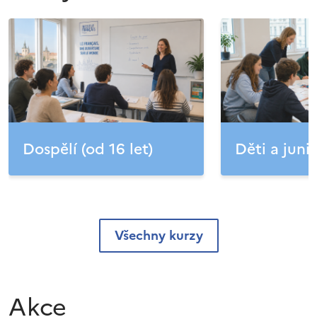
Dospělí (od 16 let)
Děti a junio
Všechny kurzy
Akce