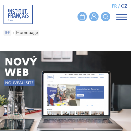
FR
/
CZ
IFP
›
Homepage