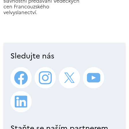
slavnostní předávání Vědeckých
cen Francouzského
velvyslanectví.
Sledujte nás
Staňte se naším partnerem