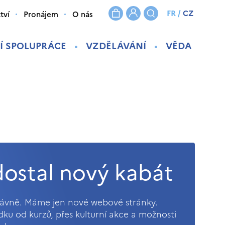
FR
/
CZ
tví
Pronájem
O nás
Í SPOLUPRÁCE
VZDĚLÁVÁNÍ
VĚDA
ostal nový kabát
právně. Máme jen nové webové stránky.
ídku od kurzů, přes kulturní akce a možnosti