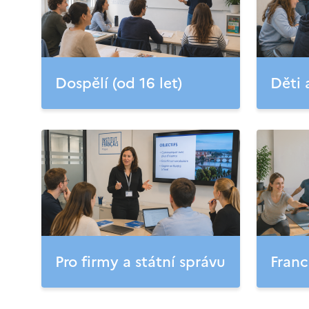
Dospělí (od 16 let)
Děti 
Pro firmy a státní správu
Franc