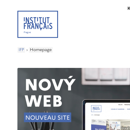
K
IFP
›
Homepage