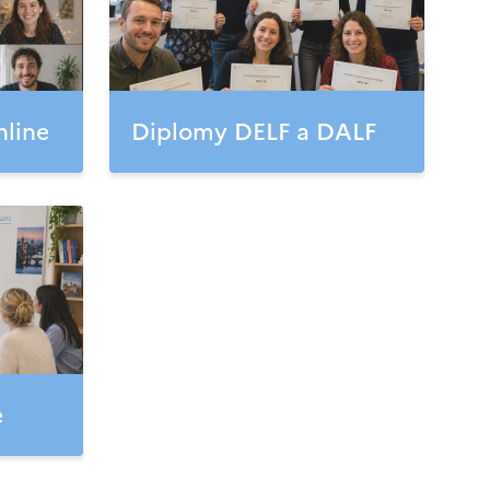
nline
Diplomy DELF a DALF
e