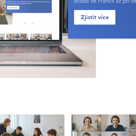
studia ve Francii až po v
Zjistit více