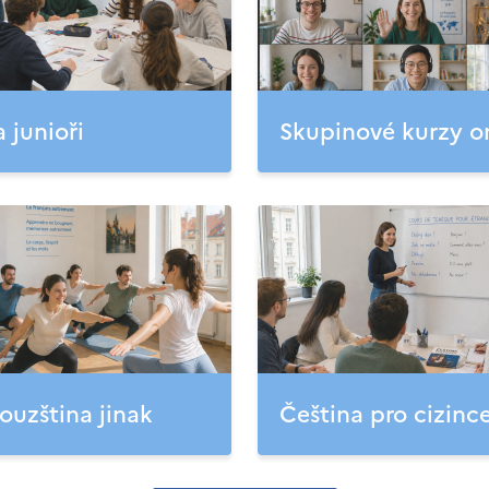
a junioři
Skupinové kurzy o
ouzština jinak
Čeština pro cizinc