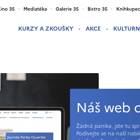
ino 35
Mediatéka
Galerie 35
Bistro 35
Knihkupec
KURZY A ZKOUŠKY
AKCE
KULTURN
Náš web d
Žádná panika, jste tu s
Podívejte se na naší nab