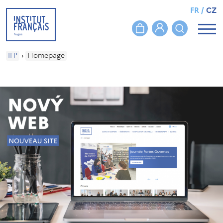
FR
/
CZ
IFP
›
Homepage