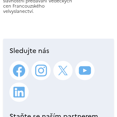
slavnostní předávání Vědeckých
cen Francouzského
velvyslanectví.
Sledujte nás
Staňte se naším partnerem