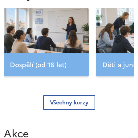
Dospělí (od 16 let)
Děti a junio
Všechny kurzy
Akce