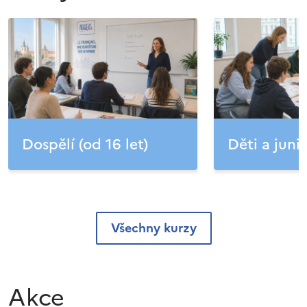
Dospělí (od 16 let)
Děti a junio
Všechny kurzy
Akce