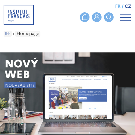
FR
/
CZ
IFP
›
Homepage