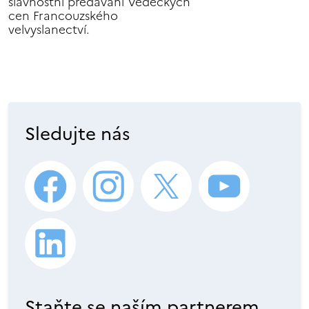
slavnostní předávání Vědeckých
cen Francouzského
velvyslanectví.
Sledujte nás
Staňte se naším partnerem