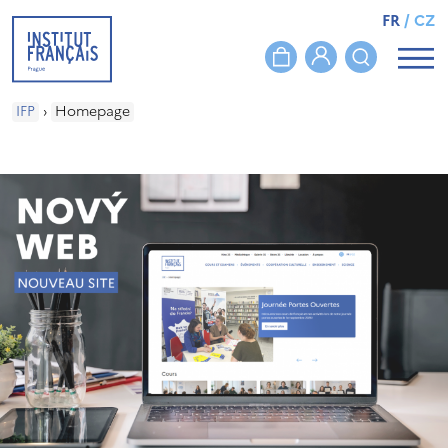
FR
/
CZ
IFP
›
Homepage