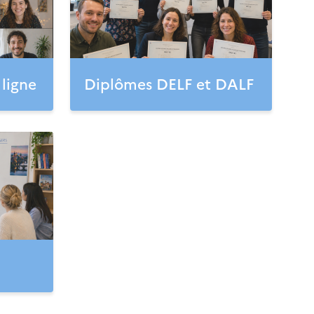
 ligne
Diplômes DELF et DALF