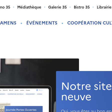
ino 35
Médiathèque
Galerie 35
Bistro 35
Librairie
XAMENS
ÉVÉNEMENTS
COOPÉRATION CUL
Notre site
neuve
Oui, vous êtes au bon en