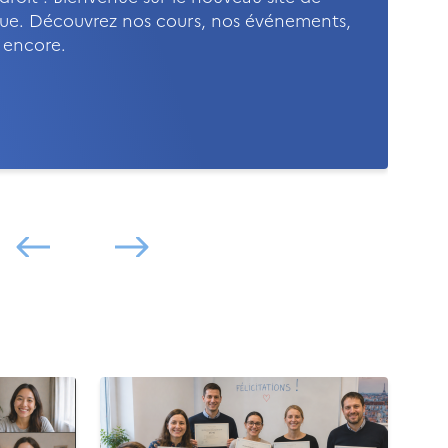
rague. Découvrez nos cours, nos événements,
s encore.