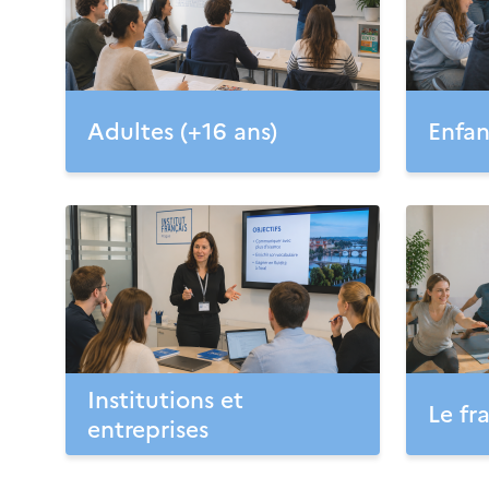
Adultes (+16 ans)
Enfan
Institutions et
Le fr
entreprises