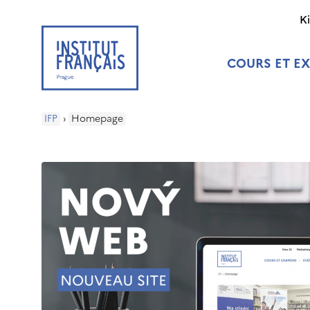
K
COURS ET E
IFP
›
Homepage
tes.