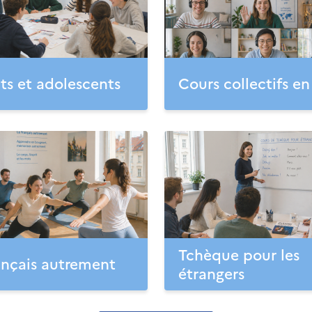
ts et adolescents
Cours collectifs en
Tchèque pour les
ançais autrement
étrangers