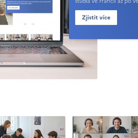
studia ve Francii až po v
Zjistit více