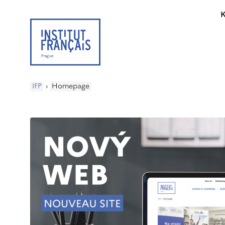
K
IFP
›
Homepage