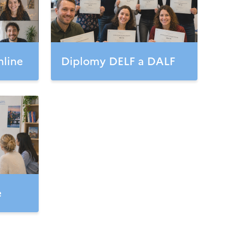
nline
Diplomy DELF a DALF
e