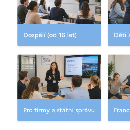
Dospělí (od 16 let)
Děti 
Pro firmy a státní správu
Franc