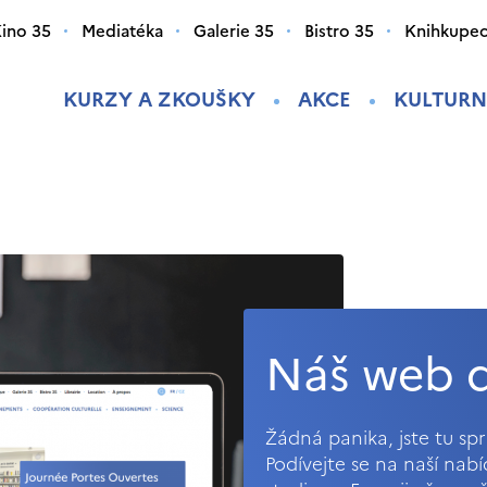
ino 35
Mediatéka
Galerie 35
Bistro 35
Knihkupec
KURZY A ZKOUŠKY
AKCE
KULTURN
Náš web d
Žádná panika, jste tu s
Podívejte se na naší nab