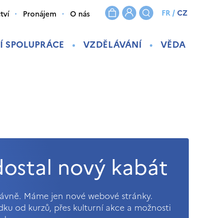
FR
/
CZ
tví
Pronájem
O nás
Í SPOLUPRÁCE
VZDĚLÁVÁNÍ
VĚDA
ostal nový kabát
právně. Máme jen nové webové stránky.
ídku od kurzů, přes kulturní akce a možnosti