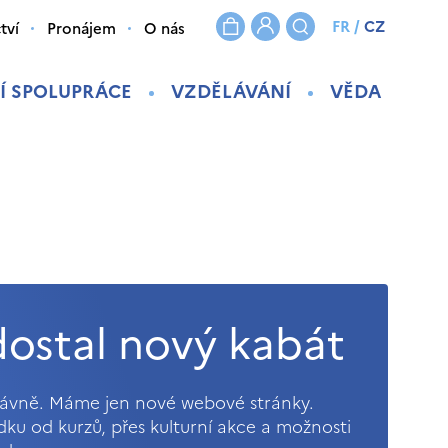
FR
/
CZ
tví
Pronájem
O nás
Í SPOLUPRÁCE
VZDĚLÁVÁNÍ
VĚDA
ostal nový kabát
právně. Máme jen nové webové stránky.
ídku od kurzů, přes kulturní akce a možnosti