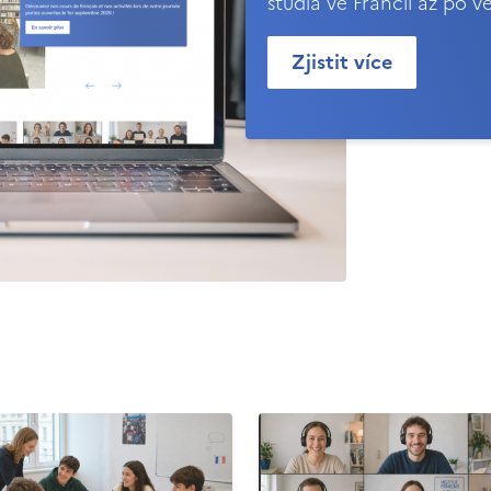
studia ve Francii až po v
Zjistit více