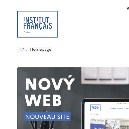
K
IFP
›
Homepage