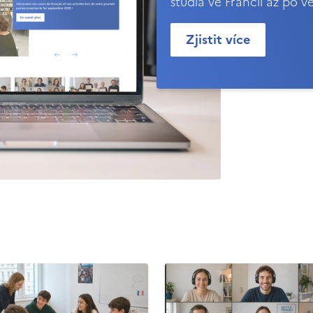
studia ve Francii až po v
Zjistit více