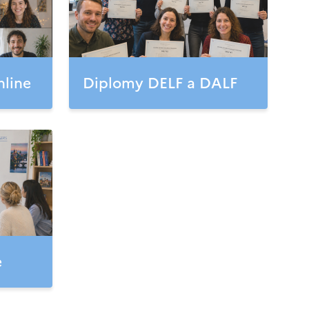
nline
Diplomy DELF a DALF
e