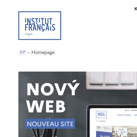
K
IFP
›
Homepage