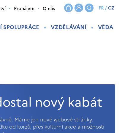
FR
/
CZ
tví
Pronájem
O nás
Í SPOLUPRÁCE
VZDĚLÁVÁNÍ
VĚDA
ostal nový kabát
právně. Máme jen nové webové stránky.
ídku od kurzů, přes kulturní akce a možnosti