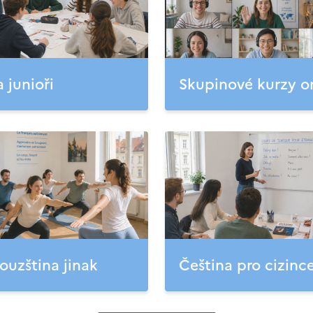
a junioři
Skupinové kurzy o
ouzština jinak
Čeština pro cizinc