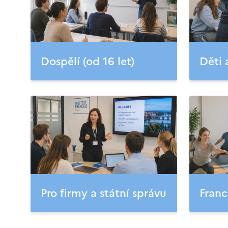
Dospělí (od 16 let)
Děti 
Pro firmy a státní správu
Franc