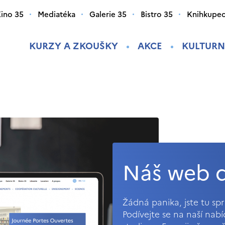
ino 35
Mediatéka
Galerie 35
Bistro 35
Knihkupec
KURZY A ZKOUŠKY
AKCE
KULTURN
Náš web d
Žádná panika, jste tu s
Podívejte se na naší nab