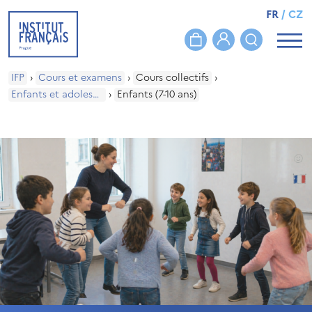
FR
/
CZ
IFP
›
Cours et examens
›
Cours collectifs
›
Enfants et adolescents
›
Enfants (7-10 ans)