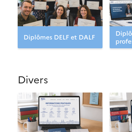
Diplô
Diplômes DELF et DALF
profe
Divers