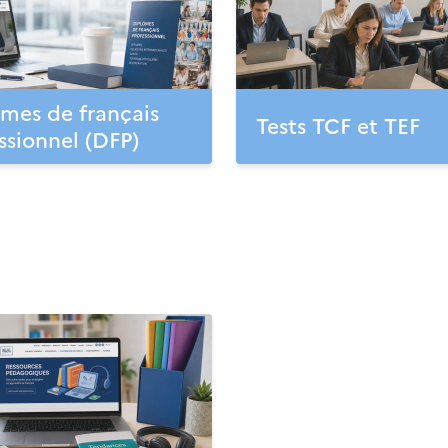
mes de français
Tests TCF et TEF
ssionnel (DFP)