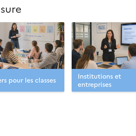
esure
Institutions et
ers pour les classes
entreprises