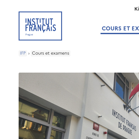
K
COURS ET E
IFP
›
Cours et examens