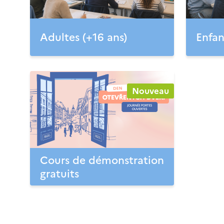
Adultes (+16 ans)
Enfan
Nouveau
Cours de démonstration
gratuits