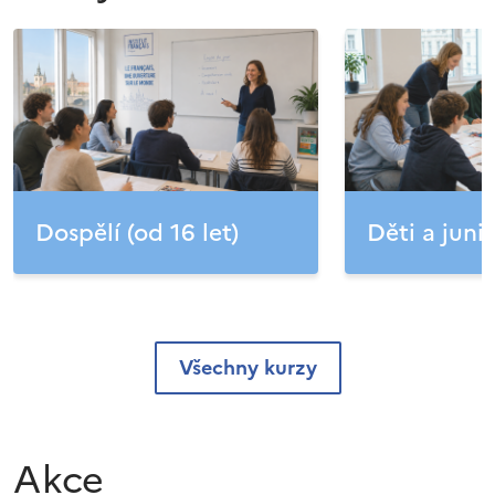
Dospělí (od 16 let)
Děti a junio
Všechny kurzy
Akce