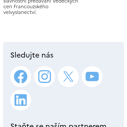
slavnostní předávání Vědeckých
cen Francouzského
velvyslanectví.
Sledujte nás
Staňte se naším partnerem