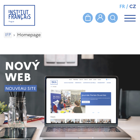
FR
/
CZ
IFP
›
Homepage