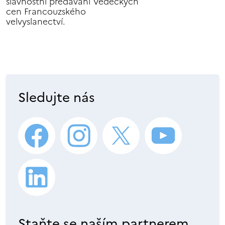
slavnostní předávání Vědeckých
cen Francouzského
velvyslanectví.
Sledujte nás
Staňte se naším partnerem