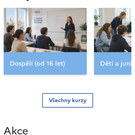
Dospělí (od 16 let)
Děti a junio
Všechny kurzy
Akce